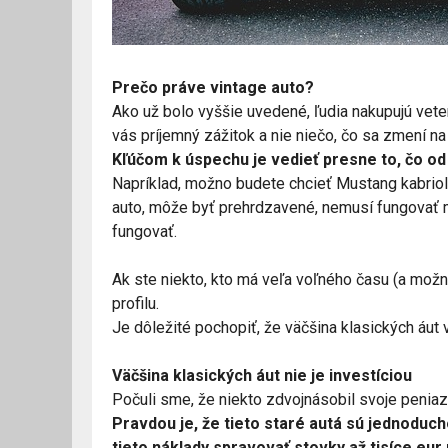
Prečo práve vintage auto?
Ako už bolo vyššie uvedené, ľudia nakupujú veter
vás príjemný zážitok a nie niečo, čo sa zmení n
Kľúčom k úspechu je vedieť presne to, čo od
Napríklad, možno budete chcieť Mustang kabriole
auto, môže byť prehrdzavené, nemusí fungovať m
fungovať.
Ak ste niekto, kto má veľa voľného času (a mož
profilu.
Je dôležité pochopiť, že väčšina klasických áut v
Väčšina klasických áut nie je investíciou
Počuli sme, že niekto zdvojnásobil svoje peniaze
Pravdou je, že tieto staré autá sú jednoduch
tieto náklady spravovať stovky až tisíce eur