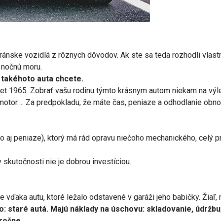
ánske vozidlá z rôznych dôvodov. Ak ste sa teda rozhodli vlastni
a nočnú moru.
 takéhoto auta chcete.
t 1965. Zobrať vašu rodinu týmto krásnym autom niekam na výlet.
otor…. Za predpokladu, že máte čas, peniaze a odhodlanie obnovi
no aj peniaze), ktorý má rád opravu niečoho mechanického, celý
 skutočnosti nie je dobrou investíciou.
 vďaka autu, ktoré ležalo odstavené v garáži jeho babičky. Žiaľ, 
o: staré autá. Majú náklady na úschovu: skladovanie, údržbu,
 ročne.