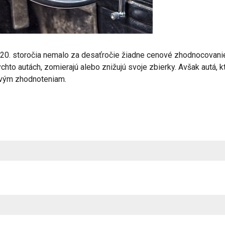
ov 20. storočia nemalo za desaťročie žiadne cenové zhodnocovanie. 
ýchto autách, zomierajú alebo znižujú svoje zbierky. Avšak autá, 
ovým zhodnoteniam.