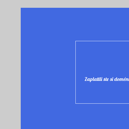
Skip
to
content
Zaplatili ste si domé