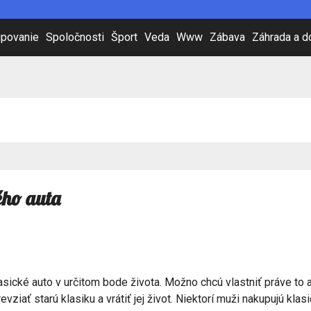
povanie
Spoločnosti
Šport
Veda
Www
Zábava
Záhrada a 
ho auta
sické auto v určitom bode života. Možno chcú vlastniť práve to au
vziať starú klasiku a vrátiť jej život. Niektorí muži nakupujú kla