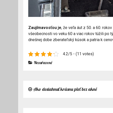
Zaujímavosťou je
, že veľa áut z 50. a 60. rok
všeobecnosti vo veku 60 a viac rokov túžili po t
dnešnej dobe zberateľský kúsok a patria k cen
4.2/5 - (11 votes)
Nezařazené
Ako dosiahnuť krásnu pleť bez akné
Navigace
pro