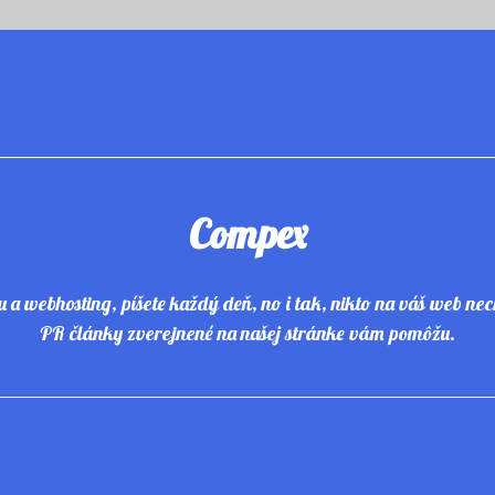
Compex
nu a webhosting, píšete každý deň, no i tak, nikto na váš web ne
PR články zverejnené na našej stránke vám pomôžu.