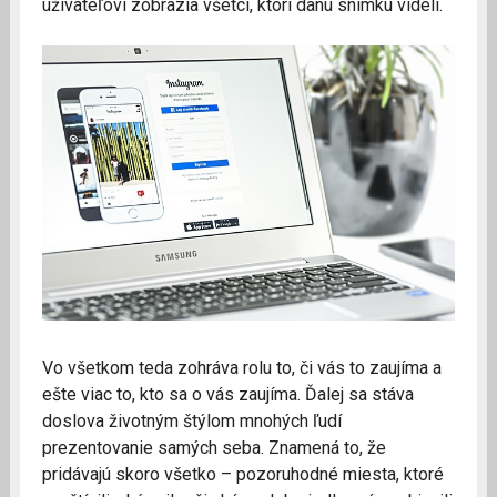
užívateľovi zobrazia všetci, ktorí danú snímku videli.
Vo všetkom teda zohráva rolu to, či vás to zaujíma a
ešte viac to, kto sa o vás zaujíma. Ďalej sa stáva
doslova životným štýlom mnohých ľudí
prezentovanie samých seba. Znamená to, že
pridávajú skoro všetko – pozoruhodné miesta, ktoré