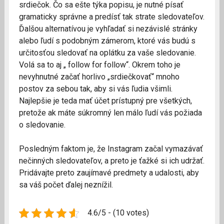
srdiečok. Čo sa ešte týka popisu, je nutné písať
gramaticky správne a predísť tak strate sledovateľov.
Ďalšou alternatívou je vyhľadať si nezávislé stránky
alebo ľudí s podobným zámerom, ktoré vás budú s
určitosťou sledovať na oplátku za vaše sledovanie.
Volá sa to aj „ follow for follow“. Okrem toho je
nevyhnutné začať horlivo „srdiečkovať“ mnoho
postov za sebou tak, aby si vás ľudia všimli.
Najlepšie je teda mať účet prístupný pre všetkých,
pretože ak máte súkromný len málo ľudí vás požiada
o sledovanie.
Posledným faktom je, že Instagram začal vymazávať
nečinných sledovateľov, a preto je ťažké si ich udržať.
Pridávajte preto zaujímavé predmety a udalosti, aby
sa váš počet ďalej neznížil.
4.6/5 - (10 votes)