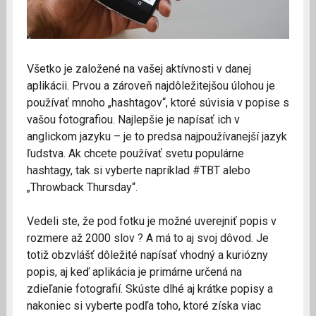
Všetko je založené na vašej aktívnosti v danej
aplikácii. Prvou a zároveň najdôležitejšou úlohou je
používať mnoho „hashtagov“, ktoré súvisia v popise s
vašou fotografiou. Najlepšie je napísať ich v
anglickom jazyku – je to predsa najpoužívanejší jazyk
ľudstva. Ak chcete používať svetu populárne
hashtagy, tak si vyberte napríklad #TBT alebo
„Throwback Thursday“.
Vedeli ste, že pod fotku je možné uverejniť popis v
rozmere až 2000 slov ? A má to aj svoj dôvod. Je
totiž obzvlášť dôležité napísať vhodný a kuriózny
popis, aj keď aplikácia je primárne určená na
zdieľanie fotografií. Skúste dlhé aj krátke popisy a
nakoniec si vyberte podľa toho, ktoré získa viac