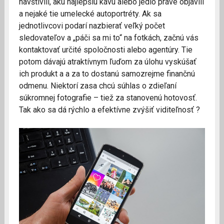
navštívili, akú najlepšiu kávu alebo jedlo práve objavili
a nejaké tie umelecké autoportréty. Ak sa
jednotlivcovi podarí nazbierať veľký počet
sledovateľov a „páči sa mi to“ na fotkách, začnú vás
kontaktovať určité spoločnosti alebo agentúry. Tie
potom dávajú atraktívnym ľuďom za úlohu vyskúšať
ich produkt a a za to dostanú samozrejme finančnú
odmenu. Niektorí zasa chcú súhlas o zdieľaní
súkromnej fotografie – tiež za stanovenú hotovosť.
Tak ako sa dá rýchlo a efektívne zvýšiť viditeľnosť ?