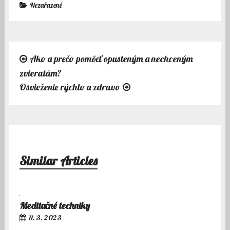
Nezařazené
Ako a prečo pomôcť opusteným a nechceným
Navigace
zvieratám?
pro
Osvieženie rýchlo a zdravo
příspěvek
Similar Articles
Meditačné techniky
11. 3. 2023