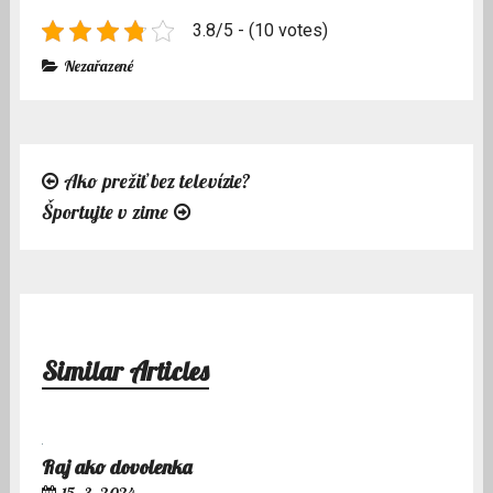
3.8/5 - (10 votes)
Nezařazené
Ako prežiť bez televízie?
Navigace
Športujte v zime
pro
příspěvek
Similar Articles
Raj ako dovolenka
15. 3. 2024