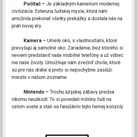
·
Počítač –
Je základným kameňom modernej
civilizácia. Extenzia ľudskej mysle, ktorá nám
umožnila prekonať všetky prekážky a dostala nás na
prah novej éry.
·
Kamera –
Umelé oko, s vlastnosťami, ktoré
prevyšujú aj samotné oko. Zariadenie, bez ktorého si
neviem predstaviť naše mobilné telefóny a už vôbec
nie naše životy. Umožňuje nám zvečniť chvíle, ktoré
sú pre nás drahé a preto si nepochybne zaslúži
miesto v našom zozname.
·
Nintendo –
Trochu ázijskej zábavy predsa
nikomu neuškodí. To si povedali milióny ľudí na
celom svete a stali sa fanúšikmi tejto hernej konzoly.