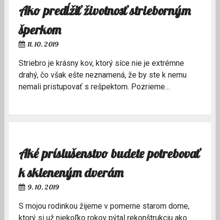
Ako predĺžiť životnosť strieborným
šperkom
11. 10. 2019
Striebro je krásny kov, ktorý síce nie je extrémne
drahý, čo však ešte neznamená, že by ste k nemu
nemali pristupovať s rešpektom. Pozrieme…
Aké príslušenstvo budete potrebovať
k skleneným dverám
9. 10. 2019
S mojou rodinkou žijeme v pomerne starom dome,
ktorý si už niekoľko rokov pýtal rekonštrukciu ako