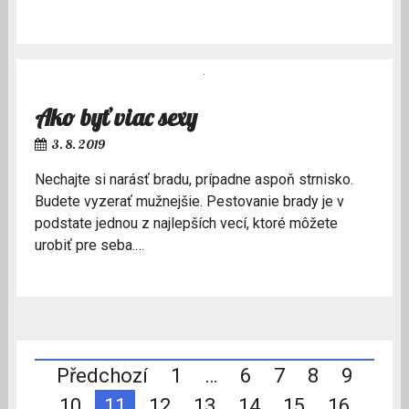
Ako byť viac sexy
3. 8. 2019
Nechajte si narásť bradu, prípadne aspoň strnisko.
Budete vyzerať mužnejšie. Pestovanie brady je v
podstate jednou z najlepších vecí, ktoré môžete
urobiť pre seba.…
Stránkování
Předchozí
1
…
6
7
8
9
10
11
12
13
14
15
16